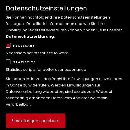
Fotos
Datenschutzeinstellungen
Challenges
Sie können nachfolgend Ihre Datenschutzeinstellungen
Forum
festlegen.
Detaillierte Informationen und wie Sie Ihre
Tipps
Einwilligung jederzeit widerrufen können, finden Sie in unserer
Sonderangebote
Datenschutzerklärung
.
Kontakt
NECESSARY
Necessary scripts for site to work
STATISTICS
Social Media
Statistics scripts for better user experiance
Besuche die WOLFFKRAN Social Media Kanäle!
Sie haben jederzeit das Recht Ihre Einwilligungen einzeln oder
in Gänze zu widerrufen. Werden Einwilligungen zur
Datenverarbeitung widerrufen, sind die bis zum Widerruf
rechtmäßig erhobenen Daten vom Anbieter weiterhin
verarbeitbar.
Einstellungen speichern
Regeln und Nutzungsbedingungen
Impressum